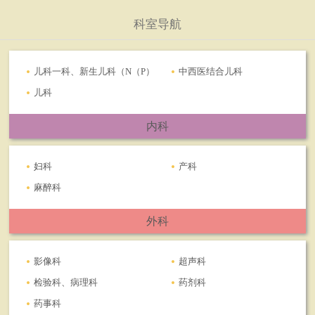
科室导航
儿科一科、新生儿科（N（P）
中西医结合儿科
ICU）
儿科
内科
妇科
产科
麻醉科
外科
影像科
超声科
检验科、病理科
药剂科
药事科