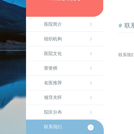
智
能
引
导，
医院简介
联
请
按
组织机构
快
捷
医院文化
键
联系我
Ctrl+Alt+9
荣誉榜
名医推荐
领导关怀
院区分布
联系我们