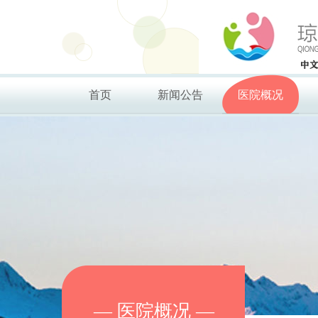
欢
迎
进
入
琼
海
首页
新闻公告
医院概况
市
妇
幼
保
健
院,
盲
人
用
户
使
用
操
作
— 医院概况 —